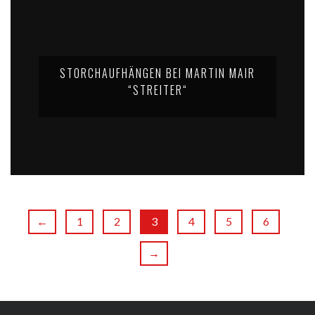
STORCHAUFHÄNGEN BEI MARTIN MAIR
“STREITER“
←
1
2
3
4
5
6
→