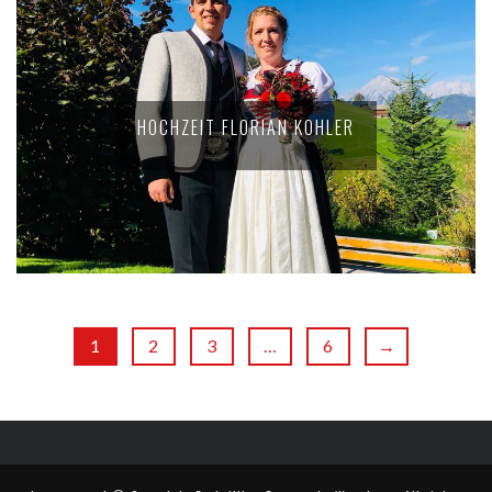
HOCHZEIT FLORIAN KOHLER
1
2
3
…
6
→