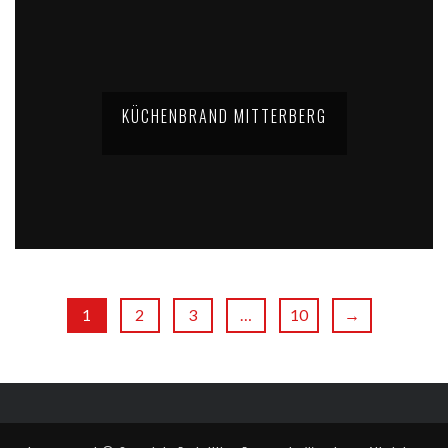
KÜCHENBRAND MITTERBERG
1
2
3
…
10
→