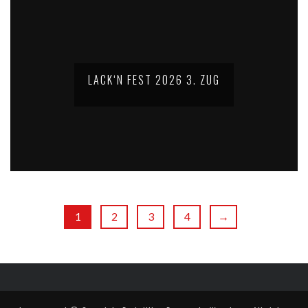
LACK‘N FEST 2026 3. ZUG
1
2
3
4
→