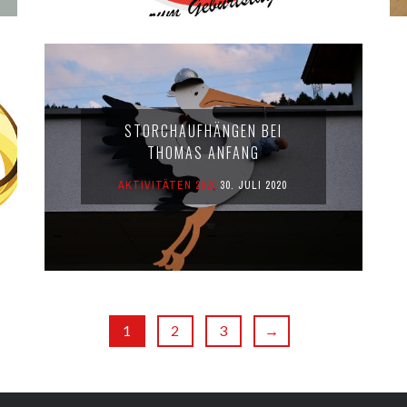
STORCHAUFHÄNGEN BEI
THOMAS ANFANG
AKTIVITÄTEN 2020
30. JULI 2020
1
2
3
→