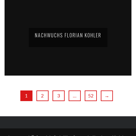
NACHWUCHS FLORIAN KOHLER
1
2
3
…
52
→