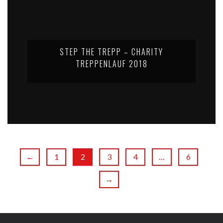
STEP THE TREPP – CHARITY
TREPPENLAUF 2018
←
1
2
3
4
…
6
→