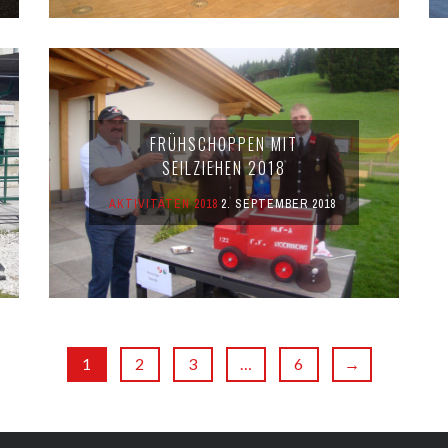
FRÜHSCHOPPEN MIT
SEILZIEHEN 2018
AKTIVITÄTEN 2018
2. SEPTEMBER 2018
1
2
3
…
6
→