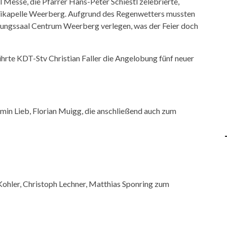
l Messe, die Pfarrer Hans-Peter Schiestl zelebrierte,
ikapelle Weerberg. Aufgrund des Regenwetters mussten
ltungssaal Centrum Weerberg verlegen, was der Feier doch
te KDT-Stv Christian Faller die Angelobung fünf neuer
amin Lieb, Florian Muigg, die anschließend auch zum
Kohler, Christoph Lechner, Matthias Sponring zum